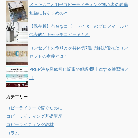
迷ったらこれ1冊!コピーライティング初心者の独学
勉強におすすめの本
【保存版】有名なコピーライターのプロフィールと
代表的なキャッチコピーまとめ
コンセプトの作り方を具体例7選で解説!優れたコン
セプトの定義とは?
PREP法を具体例11記事で解説!即上達する練習法と
は
カテゴリー
コピーライターで稼ぐために
コピーライティング基礎講座
コピーライティング教材
コラム