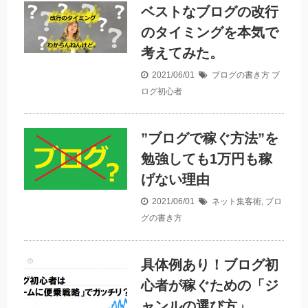
ベストなブログの改行
のタイミングを本気で
考えてみた。
2021/06/01
ブログの書き方
ブ
ログ初心者
”ブログで稼ぐ方法”を
勉強しても1万円も稼
げない理由
2021/06/01
ネット集客術
,
ブロ
グの書き方
具体例あり！ブログ初
心者が稼ぐための「ジ
ャンルの選び方」