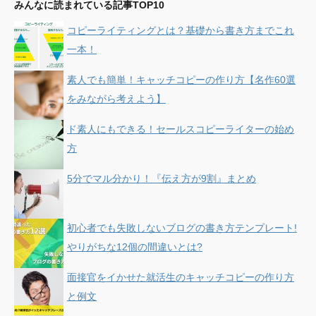
みんなに読まれている記事TOP10
コピーライティングとは？基礎から書き方までこれ
一本！
素人でも簡単！キャッチコピーの作り方【名作60選
をみながら考えよう】
ド素人にもできる！セールスコピーライターの始め
方
5分でマル分かり！『伝え方が9割』まとめ
初心者でも失敗しないブログの書き方テンプレート!
やりがちな12個の間違いとは?
面接官をイかせた就活生のキャッチコピーの作り方
と例文