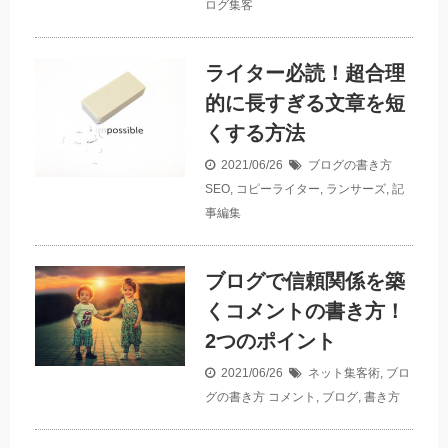
ログ集客
ライター必読！超合理
的に長すぎる文章を短
くする方法
2021/06/26
ブログの書き方
SEO
,
コピーライター
,
ランサーズ
,
記
事編集
ブログで信頼関係を築
くコメントの書き方！
2つのポイント
2021/06/26
ネット集客術
,
ブロ
グの書き方
コメント
,
ブログ
,
書き方