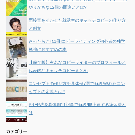
やりがちな12個の間違いとは?
面接官をイかせた就活生のキャッチコピーの作り方
と例文
迷ったらこれ1冊!コピーライティング初心者の独学
勉強におすすめの本
【保存版】有名なコピーライターのプロフィールと
代表的なキャッチコピーまとめ
コンセプトの作り方を具体例7選で解説!優れたコン
セプトの定義とは?
PREP法を具体例11記事で解説!即上達する練習法と
は
カテゴリー