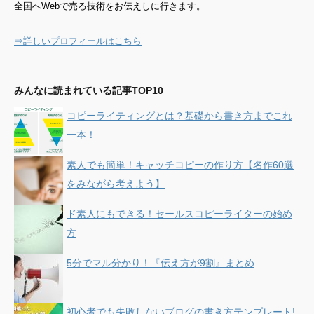
全国へWebで売る技術をお伝えしに行きます。
⇒詳しいプロフィールはこちら
みんなに読まれている記事TOP10
コピーライティングとは？基礎から書き方までこれ
一本！
素人でも簡単！キャッチコピーの作り方【名作60選
をみながら考えよう】
ド素人にもできる！セールスコピーライターの始め
方
5分でマル分かり！『伝え方が9割』まとめ
初心者でも失敗しないブログの書き方テンプレート!